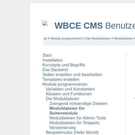
WBCE CMS
Benutze
de
>
Module programmieren
>
Die Moduldateien
>
Moduldateien 
Start
Installation
Konzepte und Begriffe
Das Backend
Seiten erstellen und bearbeiten
Templates erstellen
Module programmieren
Variablen und Konstanten
Klassen und Funktionen
Die Moduldateien
Zwingend notwendige Dateien
Moduldateien für
Seitenmodule
Moduldateien für Admin-Tools
Moduldateien für Snippets
Versionierung
Beispielmodul (Hello World)