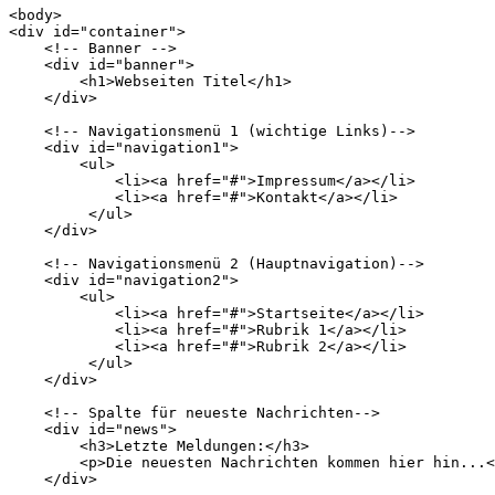
<body>

<div id="container">

    <!-- Banner -->

    <div id="banner">

        <h1>Webseiten Titel</h1>

    </div>

    <!-- Navigationsmenü 1 (wichtige Links)-->

    <div id="navigation1">

        <ul>

            <li><a href="#">Impressum</a></li>

            <li><a href="#">Kontakt</a></li>

         </ul>

    </div>

    <!-- Navigationsmenü 2 (Hauptnavigation)-->

    <div id="navigation2">

        <ul>

            <li><a href="#">Startseite</a></li>

            <li><a href="#">Rubrik 1</a></li>

            <li><a href="#">Rubrik 2</a></li>

         </ul>

    </div>

    <!-- Spalte für neueste Nachrichten-->

    <div id="news">

        <h3>Letzte Meldungen:</h3>

        <p>Die neuesten Nachrichten kommen hier hin...<
    </div>
