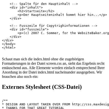
    <!-- Spalte für den Hauptinhalt -->

    <div id="inhalt">

        <h2>Startseite</h2>

        <p>Der Hauptseiteninhalt kommt hier hin...</p>

    </div>

    <!-- Fusszeile für Copytrighinformationen -->

    <div id="fusszeile">

        <p>(c) 2007 C. Sommer, for the WebsiteBaker.org
    </div>

</div>

</body>

Schaut man sich die index.html ohne die zugehörigen
Formatierungen in der Datei screen.css an, sieht das Ergebnis recht
entäuschend aus. Alle Elemente werden einfach entsprechend Ihrer
Anordung in der Datei index.html nacheinander ausgegeben. Wir
brauchen also noch ein:
Externes Stylesheet (CSS-Datei)
/**

* DESIGN AND LAYOUT TAKEN OVER FROM http://css.maxdesig
* THANKS FOR THAT GREAT TUTORIAL
