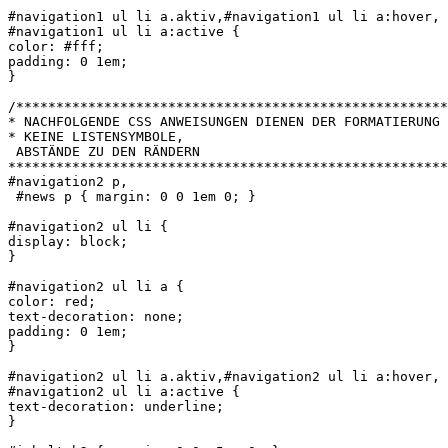
#navigation1 ul li a.aktiv,#navigation1 ul li a:hover,

#navigation1 ul li a:active {

color: #fff;

padding: 0 1em;

}

/******************************************************
* NACHFOLGENDE CSS ANWEISUNGEN DIENEN DER FORMATIERUNG 
* KEINE LISTENSYMBOLE,

 ABSTÄNDE ZU DEN RÄNDERN

*******************************************************
#navigation2 p,

 #news p { margin: 0 0 1em 0; }

#navigation2 ul li {

display: block;

}

#navigation2 ul li a {

color: red;

text-decoration: none;

padding: 0 1em;

}

#navigation2 ul li a.aktiv,#navigation2 ul li a:hover,

#navigation2 ul li a:active {

text-decoration: underline;

}
