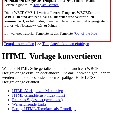
erdenklichen Designs als Template umsetzen!
Eindrucksvolle
Beispiele gibt es im
Template-Bereich
.
Die in WBCE CMS 1.4 vorinstallierten Templates
WBCEZon und
WBCETik
sind darüber hinaus
ausführlich und verständlich
kommentiert,
es lohnt also, diese Templates in einem dafür geeigneten
Editor wie Notepad++ o.ä. zu öffnen.
Ein weiteres Tutorial-Template ist das Template "
Out of the blue
".
|
Templates erstellen
| >>
Templatefunktionen einfügen
HTML-Vorlage konvertieren
Wer eine HTML-Seite gestalten kann, kann auch ein WBCE-
Designvorlage erstellen oder ändern. Die dazu notwendigen Schritte
werden anhand eines bestehenden 3-spaltigen HTML/CSS
Designvorlage erläutert.
HTML-Vorlage von Maxdesign
HTML Grundgerüst (index.html)
Externes Stylesheet (screen.css)
Weiterführende Links
Fertige HTML-Templates als Grundlage