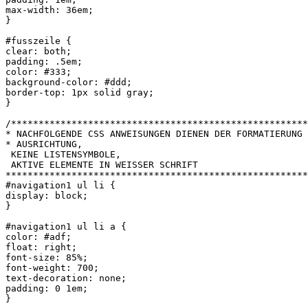
max-width: 36em;

}

#fusszeile {

clear: both;

padding: .5em;

color: #333;

background-color: #ddd;

border-top: 1px solid gray;

}

/******************************************************
* NACHFOLGENDE CSS ANWEISUNGEN DIENEN DER FORMATIERUNG 
* AUSRICHTUNG,

 KEINE LISTENSYMBOLE,

 AKTIVE ELEMENTE IN WEISSER SCHRIFT

*******************************************************
#navigation1 ul li {

display: block;

}

#navigation1 ul li a {

color: #adf;

float: right;

font-size: 85%;

font-weight: 700;

text-decoration: none;

padding: 0 1em;

}
