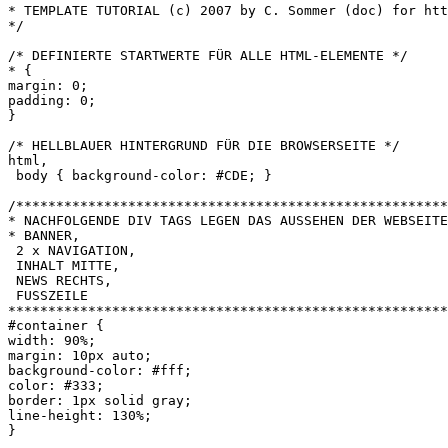
* TEMPLATE TUTORIAL (c) 2007 by C. Sommer (doc) for htt
*/

/* DEFINIERTE STARTWERTE FÜR ALLE HTML-ELEMENTE */

* { 

margin: 0; 

padding: 0;

}

/* HELLBLAUER HINTERGRUND FÜR DIE BROWSERSEITE */

html,

 body { background-color: #CDE; }

/******************************************************
* NACHFOLGENDE DIV TAGS LEGEN DAS AUSSEHEN DER WEBSEITE
* BANNER,

 2 x NAVIGATION,

 INHALT MITTE,

 NEWS RECHTS,

 FUSSZEILE

*******************************************************
#container {

width: 90%;

margin: 10px auto;

background-color: #fff;

color: #333;

border: 1px solid gray;

line-height: 130%;

}
