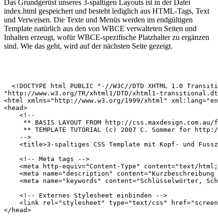
Das Grundgerüst unseres 3-spaltigen Layouts ist in der Datei
index.html gespeichert und besteht lediglich aus HTML-Tags, Text
und Verweisen. Die Texte und Menüs werden im endgültigen
Template natürlich aus den von WBCE verwalteten Seiten und
Inhalten erzeugt, wofür WBCE-spezifische Platzhalter zu ergänzen
sind. Wie das geht, wird auf der nächsten Seite gezeigt.
  <!DOCTYPE html PUBLIC "-//W3C//DTD XHTML 1.0 Transiti
"http://www.w3.org/TR/xhtml1/DTD/xhtml1-transitional.dt
<html xmlns="http://www.w3.org/1999/xhtml" xml:lang="en
<head>

    <!-- 

     ** BASIS LAYOUT FROM http://css.maxdesign.com.au/f
     ** TEMPLATE TUTORIAL (c) 2007 C. Sommer for http:/
    -->

    <title>3-spaltiges CSS Template mit Kopf- und Fussz
    <!-- Meta tags -->

    <meta http-equiv="Content-Type" content="text/html;
    <meta name="description" content="Kurzbeschreibung 
    <meta name="keywords" content="Schlüsselwörter, Sch
    <!-- Externes Stylesheet einbinden -->

    <link rel="stylesheet" type="text/css" href="screen
</head>
