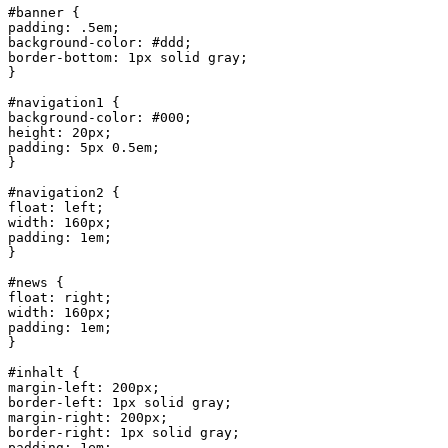
#banner {

padding: .5em;

background-color: #ddd;

border-bottom: 1px solid gray;

}

#navigation1 {

background-color: #000;

height: 20px;

padding: 5px 0.5em;

}

#navigation2 {

float: left;

width: 160px;

padding: 1em;

}

#news {

float: right;

width: 160px;

padding: 1em;

}

#inhalt {

margin-left: 200px;

border-left: 1px solid gray;

margin-right: 200px;

border-right: 1px solid gray;

padding: 1em;
