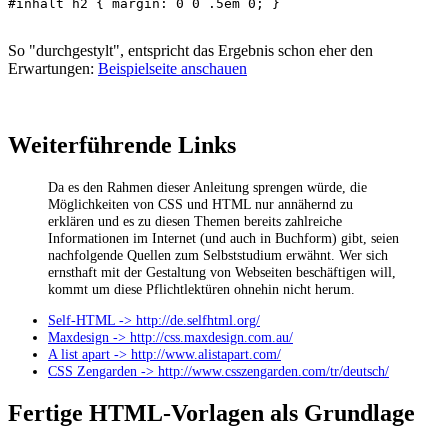
#inhalt h2 { margin: 0 0 .5em 0; }

So "durchgestylt", entspricht das Ergebnis schon eher den
Erwartungen:
Beispielseite anschauen
Weiterführende Links
Da es den Rahmen dieser Anleitung sprengen würde, die
Möglichkeiten von CSS und HTML nur annähernd zu
erklären und es zu diesen Themen bereits zahlreiche
Informationen im Internet (und auch in Buchform) gibt, seien
nachfolgende Quellen zum Selbststudium erwähnt. Wer sich
ernsthaft mit der Gestaltung von Webseiten beschäftigen will,
kommt um diese Pflichtlektüren ohnehin nicht herum.
Self-HTML -> http://de.selfhtml.org/
Maxdesign -> http://css.maxdesign.com.au/
A list apart -> http://www.alistapart.com/
CSS Zengarden -> http://www.csszengarden.com/tr/deutsch/
Fertige HTML-Vorlagen als Grundlage